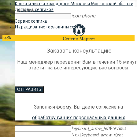
Копка и чистка колодцев в Москве и Московской области
1
Доставка септиков
Телефон
Шеф монтаж септика
icon-phone
Сервис септика
Наращивание горловины септика
-4%
Заказать консультацию
Наш менеджер перезвонит Вам в течении 15 минут
ответит на все интересующие вас вопросы.
ОТПРАВИТЬ
Заполняя форму, Вы даёте согласие на
обработку ваших персональных данных
.
keyboard_arrow_left
Previous
Next
keyboard_arrow_right