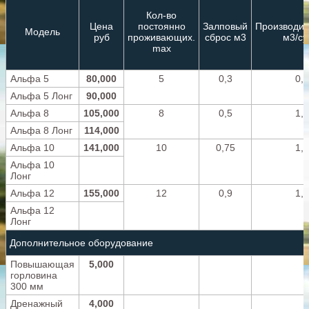
Кол-во
Цена
постоянно
Залповый
Производит
Модель
руб
проживающих.
сброс м3
м3/су
max
Альфа 5
80,000
5
0,3
0,8
Альфа 5 Лонг
90,000
Альфа 8
105,000
8
0,5
1,2
Альфа 8 Лонг
114,000
Альфа 10
141,000
10
0,75
1,5
Альфа 10
Лонг
Альфа 12
155,000
12
0,9
1,8
Альфа 12
Лонг
Дополнительное оборудование
Повышающая
5,000
горловина
300 мм
Дренажный
4,000