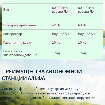
80 / 90кг в
80 / 90кг в
Вес
версии Лонг
версии Лонг
Электропотребление
42 Вт
60 Вт
Компрессор
Boyu SES 40
Boyu SES 40
Гарантия на корус
10 лет
10 лет
Гарантия на
1 год
1 год
электрооборудование
ПРЕИМУЩЕСТВА АВТОНОМНОЙ
СТАНЦИИ АЛЬФА
Септик Альфа 8 – наиболее популярная модель уровня
“Стандарт”. Заслужила внимание клиентов за простую и
надежную конструкцию. Локальное очистное сооружение
Альфа: