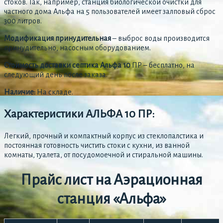
стоков. Так, например, станция биологической очистки для
частного дома Альфа на 5 пользователей имеет залповый сброс
300 литров.
Модификация принудительная
– выброс воды производится
принудительно, насосным оборудованием.
Стоимость доставки септика Альфа 10
ПР – бесплатно, на
следующий день после заказа.
Наличие:
На складе.
Характеристики АЛЬФА 10 ПР:
Легкий, прочный и компактный корпус из стеклопалстика и
постоянная готовность чистить стоки с кухни, из ванной
комнаты, туалета, от посудомоечной и стиральной машины.
Прайс лист на Аэрационная
станция «Альфа»