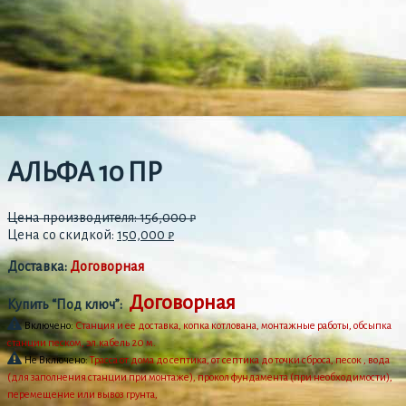
АЛЬФА 10 ПР
Цена производителя:
156,000
₽
Цена со скидкой:
150,000
₽
Доставка:
Договорная
Договорная
Купить “Под ключ”:
Включено:
Станция и ее доставка, копка котлована, монтажные работы, обсыпка
станции песком, эл.кабель 20 м.
Не Включено:
Трасса от дома до септика, от септика до точки сброса, песок , вода
(для заполнения станции при монтаже), прокол фундамента (при необходимости),
перемещение или вывоз грунта,