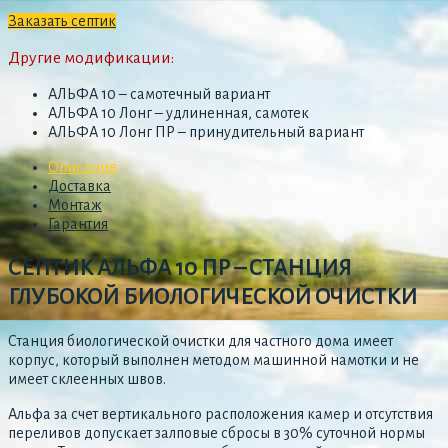
Заказать септик
Другие модификации:
АЛЬФА 10 – самотечный вариант
АЛЬФА 10 Лонг – удлиненная, самотек
АЛЬФА 10 Лонг ПР – принудительный вариант
Описание
Доставка
Монтаж
Гарантия
СЕПТИК АЛЬФА 10 ПР – СТАНЦИЯ
ГЛУБОКОЙ БИОЛОГИЧЕСКОЙ ОЧИСТКИ
Станция биологической очистки для частного дома имеет
корпус, который выполнен методом машинной намотки и не
имеет склеенных швов.
Альфа за счет вертикального расположения камер и отсутствия
переливов допускает залповые сбросы в 30% суточной нормы