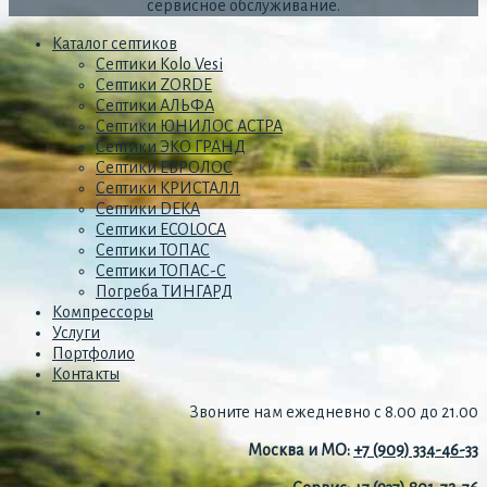
сервисное обслуживание.
Каталог септиков
Септики Kolo Vesi
Септики ZORDE
Септики АЛЬФА
Септики ЮНИЛОС АСТРА
Септики ЭКО ГРАНД
Септики ЕВРОЛОС
Септики КРИСТАЛЛ
Септики DEKA
Септики ECOLOCA
Септики ТОПАС
Септики ТОПАС-С
Погреба ТИНГАРД
Компрессоры
Услуги
Портфолио
Контакты
Звоните нам ежедневно с 8.00 до 21.00
Москва и МО:
+7 (909) 334-46-33