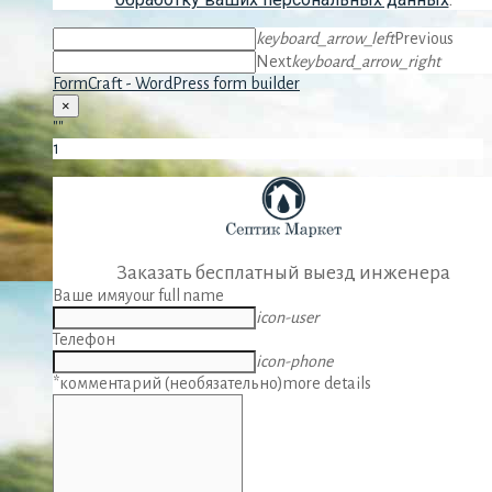
keyboard_arrow_left
Previous
Next
keyboard_arrow_right
FormCraft - WordPress form builder
×
""
1
Заказать бесплатный выезд инженера
Ваше имя
your full name
icon-user
Телефон
icon-phone
*комментарий (необязательно)
more details