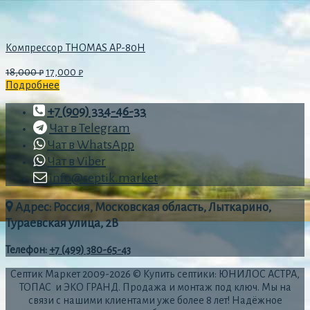
Компрессор THOMAS AP-80H
18,000
₽
17,000
₽
Подробнее
+7 (909) 334-46-33
Чат в Telegram
Чат в WhatsApp
Чат в Viber
info@septik.market
Адрес: Россия, Московская область, Лыткарино,
Тураевская улица, 2В
Телефон
:
+7 (499) 380-65-43
Септик Маркет 2009-2026 © Купить септики: ЮНИЛОС АСТРА,
ТОПАС и ЭКО ГРАНД. Продажа и монтаж под ключ. Мы на
связи с нашими клиентами уже более 8 лет! Надёжное