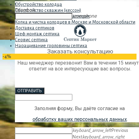
1
Обустройство колодца
Телефон
Обустройство скважин (кессон)
icon-phone
Обустройство скважин с адаптером
Копка и чистка колодцев в Москве и Московской области
Доставка септиков
Шеф монтаж септика
Сервис септика
Наращивание горловины септика
Заказать консультацию
-4%
Наш менеджер перезвонит Вам в течении 15 минут
ответит на все интересующие вас вопросы.
ОТПРАВИТЬ
Заполняя форму, Вы даёте согласие на
обработку ваших персональных данных
.
keyboard_arrow_left
Previous
Next
keyboard_arrow_right