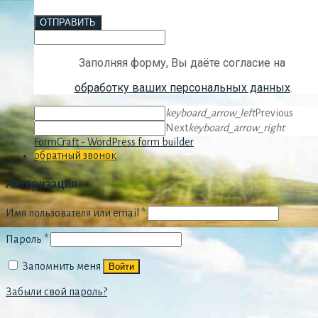
ОТПРАВИТЬ
Заполняя форму, Вы даёте согласие на
обработку ваших персональных данных
.
keyboard_arrow_left
Previous
Next
keyboard_arrow_right
FormCraft - WordPress form builder
обратный звонок
Авторизация
Имя пользователя или email
*
Пароль
*
Запомнить меня
Войти
Забыли свой пароль?