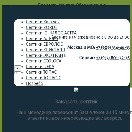
Продажа. Монтаж. Обслуживание.
септиков для загородного дома
Каталог септиков
по всей Московской области
Септики Kolo Vesi
Септики ZORDE
Септики ЮНИЛОС АСТРА
Звоните нам ежедневно с 8.00 до 21.00
Септики АЛЬФА
Септики ЕВРОЛОС
Москва и МО:
+7 (909) 334-46-33
Септики КРИСТАЛЛ
Септики ЭКО ГРАНД
Сервис:
+7 (937) 801-72-76
Септики ECOLOCA
Септики DEKA
×
Септики ТОПАС
""
Септики ТОПАС-С
1
Погреба
Компрессоры
Заказать септик
Услуги
Наш менеджер перезвонит Вам в течении 15 минут
ответит на все интересующие вас вопросы.
Портфолио