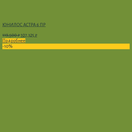
ЮНИЛОС АСТРА 6 ПР
119,500
₽
107,325
₽
Подробнее
-10%