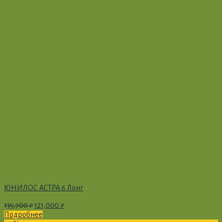
ЮНИЛОС АСТРА 6 Лонг
135,700
₽
121,000
₽
Подробнее