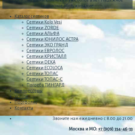
сервисное обслуживание.
Каталог септиков
Септики Kolo Vesi
Септики ZORDE
Септики АЛЬФА
Септики ЮНИЛОС АСТРА
Септики ЭКО ГРАНД
Септики ЕВРОЛОС
Септики КРИСТАЛЛ
Септики DEKA
Септики ECOLOCA
Септики ТОПАС
Септики ТОПАС-С
Погреба ТИНГАРД
Компрессоры
Услуги
Портфолио
Контакты
Звоните нам ежедневно с 8.00 до 21.00
Москва и МО:
+7 (909) 334-46-33