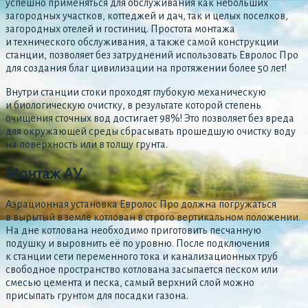
успешно применяться для обслуживания как небольших
загородных участков, коттеджей и дач, так и целых поселков,
загородных отелей и гостиниц. Простота монтажа
и технического обслуживания, а также самой конструкции
станции, позволяет без затруднений использовать Евролос Про
для создания благ цивилизации на протяжении более 50 лет!
Внутри станции стоки проходят глубокую механическую
и биологическую очистку, в результате которой степень
очищения сточных вод достигает 98%! Это позволяет без вреда
для окружающей среды сбрасывать прошедшую очистку воду
на поверхность или в толщу грунта.
Монтаж АУ
Аэрационная установка Евролос Про должна погружаться
в вырытый в земле котлован в строго вертикальном положении.
На дне котлована необходимо приготовить песчанную
подушку и выровнить её по уровню. После подключения
к станции сети переменного тока и канализационных труб
свободное пространство котлована засыпается песком или
смесью цемента и песка, самый верхний слой можно
присыпать грунтом для посадки газона.