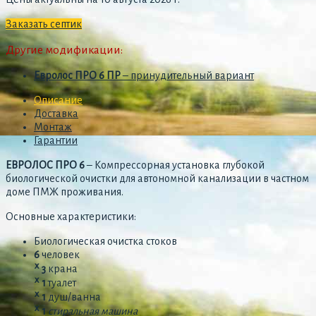
Заказать септик
Другие модификации:
Евролос ПРО 6 ПР
– принудительный вариант
Описание
Доставка
Монтаж
Гарантии
ЕВРОЛОС ПРО 6
– Компрессорная установка глубокой
биологической очистки для автономной канализации в частном
доме ПМЖ проживания.
Основные характеристики:
Биологическая очистка стоков
6
человек
ᕁ 3
крана
ᕁ 1
туалет
ᕁ 1
душ/ванна
ᕁ 1
стиральная машина