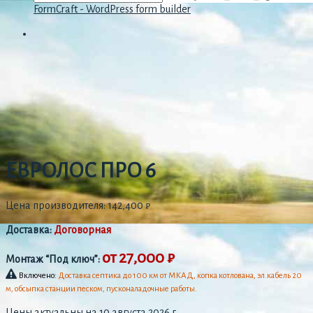
FormCraft - WordPress form builder
ЕВРОЛОС ПРО 6
Цена производителя:
142,400
₽
Доставка:
Договорная
от 27,000 ₽
Монтаж “Под ключ”:
Включено:
Доставка септика до 100 км от МКАД, копка котлована, эл.кабель 20
м, обсыпка станции песком, пусконаладочные работы.
Цены актуальны на 10 августа 2026 г.