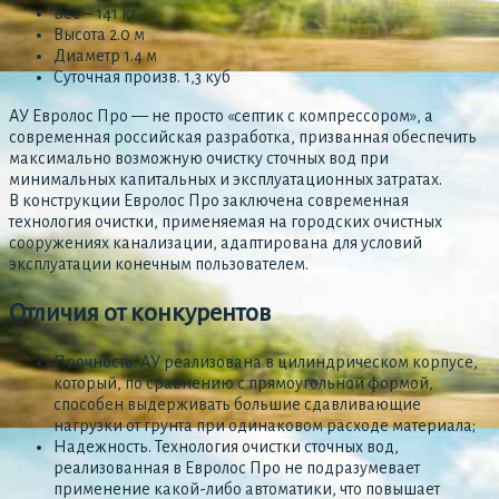
Вес – 141 кг
Высота 2.0 м
Диаметр 1.4 м
Суточная произв. 1,3 куб
АУ Евролос Про — не просто «септик с компрессором», а
современная российская разработка, призванная обеспечить
максимально возможную очистку сточных вод при
минимальных капитальных и эксплуатационных затратах.
В конструкции Евролос Про заключена современная
технология очистки, применяемая на городских очистных
сооружениях канализации, адаптирована для условий
эксплуатации конечным пользователем.
Отличия от конкурентов
Прочность. АУ реализована в цилиндрическом корпусе,
который, по сравнению с прямоугольной формой,
способен выдерживать большие сдавливающие
нагрузки от грунта при одинаковом расходе материала;
Надежность. Технология очистки сточных вод,
реализованная в Евролос Про не подразумевает
применение какой-либо автоматики, что повышает