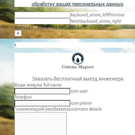
обработку ваших персональных данных
.
keyboard_arrow_left
Previous
Next
keyboard_arrow_right
FormCraft - WordPress form builder
×
""
1
Заказать бесплатный выезд инженера
Ваше имя
your full name
icon-user
Телефон
icon-phone
*комментарий (необязательно)
more details