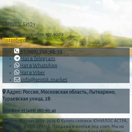
ЕВРОЛОС БИО 3
Цена производителя:
107,900
₽
Подробнее
+7 (909) 334-46-33
Чат в Telegram
Чат в WhatsApp
Чат в Viber
info@septik.market
Адрес: Россия, Московская область, Лыткарино,
Тураевская улица, 2В
Телефон
:
+7 (499) 380-65-43
Септик Маркет 2009-2026 © Купить септики: ЮНИЛОС АСТРА,
ТОПАС и ЭКО ГРАНД. Продажа и монтаж под ключ. Мы на
связи с нашими клиентами уже более 8 лет! Надёжное