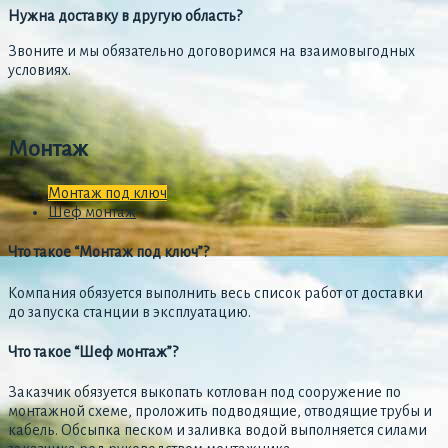
Нужна доставку в другую область?
Звоните и мы обязательно договоримся на взаимовыгодных
условиях.
Монтаж
Монтаж под ключ
Шеф монтаж
Что такое “Монтаж под ключ”?
Компания обязуется выполнить весь список работ от доставки
до запуска станции в эксплуатацию.
Что такое “Шеф монтаж”?
Заказчик обязуется выкопать котлован под сооружение по
монтажной схеме, проложить подводящие, отводящие трубы и
кабель. Обсыпка песком и заливка водой выполняется силами