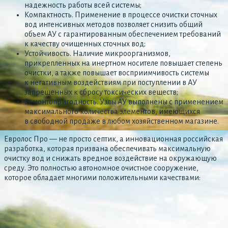
надежность работы всей системы;
Компактность. Применение в процессе очистки сточных
вод интенсивных методов позволяет снизить общий
объем АУ с гарантированным обеспечением требований
к качеству очищенных сточных вод;
Устойчивость. Наличие микроорганизмов,
прикрепленных на инертном носителе повышает степень
очистки, а также повышает восприимчивость системы
к негативным воздействиям при поступлении в АУ
запрещенных к сбросу токсических веществ;
Ремонтопригодность. Узлы АУ выполнены с применением
максимального количества элементов, имеющихся
в свободной продаже в любом хозяйственном магазине.
Евролос Про — не просто септик, а инновационная российская
разработка, которая призвана обеспечивать максимальную
очистку вод и снижать вредное воздействие на окружающую
среду. Это полностью автономное очистное сооружение,
которое обладает многими положительными качествами: