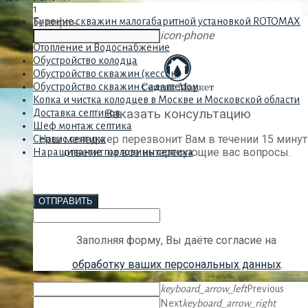
1
Бурение скважин малогабаритной установкой ROTOMAX
Телефон
M
icon-phone
Отопление и Водоснабжение
Обустройство колодца
Обустройство скважин (кессон)
Обустройство скважин с адаптером
Копка и чистка колодцев в Москве и Московской области
Заказать консультацию
Доставка септиков
Шеф монтаж септика
Наш менеджер перезвонит Вам в течении 15 минут
Сервис септика
ответит на все интересующие вас вопросы.
Наращивание горловины септика
ОТПРАВИТЬ
Заполняя форму, Вы даёте согласие на
обработку ваших персональных данных
.
keyboard_arrow_left
Previous
Next
keyboard_arrow_right