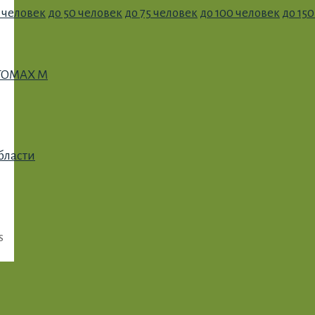
 человек
до 50 человек
до 75 человек
до 100 человек
до 15
OTOMAX M
бласти
s