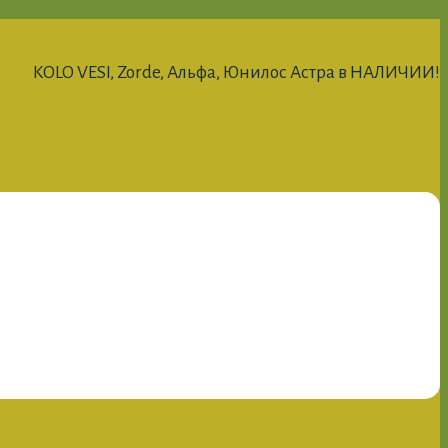
KOLO VESI, Zorde, Альфа, Юнилос Астра в НАЛИЧИИ!