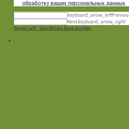
обработку ваших персональных данных
.
keyboard_arrow_left
Previou
Next
keyboard_arrow_right
FormCraft - WordPress form builder