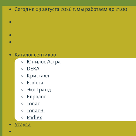
Skip
Сегодня 09 августа 2026 г. мы работаем до 21.00
to
content
Каталог септиков
Юнилос Астра
DEKA
Кристалл
Ecoloca
Эко Гранд
Евролос
Топас
Топас-С
Rodlex
Услуги