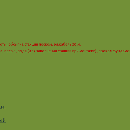
ты, обсыпка станции песком, эл.кабель 20 м.
оса, песок , вода (для заполнения станции при монтаже), прокол фундам
ант
ный