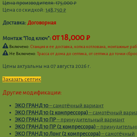
Цена производителя:
175,000
₽
Цена со скидкой:
148,750
₽
Доставка:
Договорная
от 18,000 ₽
Монтаж “Под ключ”:
Включено:
Станция и ее доставка, копка котлована, монтажные рабо
Не Включено:
Трасса от дома до септика, от септика до точки сбр
Цены актуальны на 07 августа 2026 г.
Заказать септик
Другие модификации:
ЭКО ГРАНД 10
– самотёчный вариант
ЭКО ГРАНД 10 (2 компрессора)
– самотёчный вари
ЭКО ГРАНД 10 ПР
– принудительный вариант
ЭКО ГРАНД 10 ПР (2 компрессора)
– принудитель
ЭКО ГРАНД 10 Лонг (2 компрессора)
– самотёчный