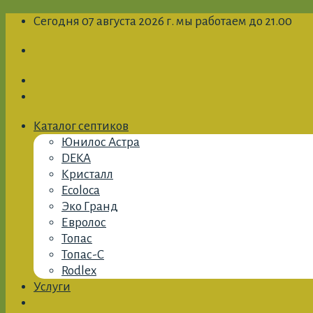
Skip
Сегодня 07 августа 2026 г. мы работаем до 21.00
to
content
Каталог септиков
Юнилос Астра
DEKA
Кристалл
Ecoloca
Эко Гранд
Евролос
Топас
Топас-С
Rodlex
Услуги