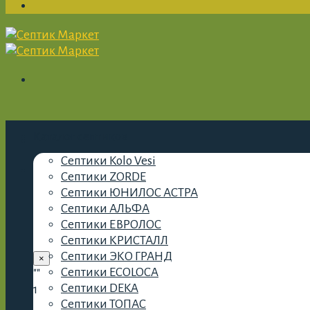
Каталог септиков
Септики Kolo Vesi
Септики ZORDE
Септики ЮНИЛОС АСТРА
Септики АЛЬФА
Септики ЕВРОЛОС
Септики КРИСТАЛЛ
Септики ЭКО ГРАНД
×
Септики ECOLOCA
""
Септики DEKA
1
Септики ТОПАС