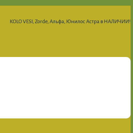
KOLO VESI, Zorde, Альфа, Юнилос Астра в НАЛИЧИИ!