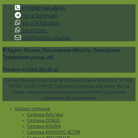
+7 (909) 334-46-33
Чат в Telegram
Чат в WhatsApp
Чат в Viber
info@septik.market
Адрес: Россия, Московская область, Лыткарино,
Тураевская улица, 2В
Телефон
:
+7 (499) 380-65-43
Септик Маркет 2009-2026 © Купить септики: ЮНИЛОС АСТРА,
ТОПАС и ЭКО ГРАНД. Продажа и монтаж под ключ. Мы на
связи с нашими клиентами уже более 8 лет! Надёжное
сервисное обслуживание.
Каталог септиков
Септики Kolo Vesi
Септики ZORDE
Септики АЛЬФА
Септики ЮНИЛОС АСТРА