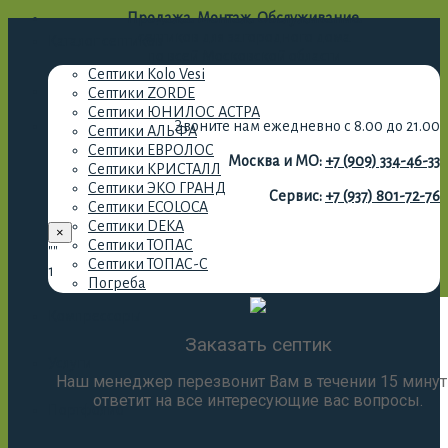
Продажа. Монтаж. Обслуживание.
септиков для загородного дома
Каталог септиков
по всей Московской области
Септики Kolo Vesi
Септики ZORDE
Септики ЮНИЛОС АСТРА
Звоните нам ежедневно с 8.00 до 21.00
Септики АЛЬФА
Септики ЕВРОЛОС
Москва и МО:
+7 (909) 334-46-33
Септики КРИСТАЛЛ
Септики ЭКО ГРАНД
Сервис:
+7 (937) 801-72-76
Септики ECOLOCA
Септики DEKA
×
Септики ТОПАС
""
Септики ТОПАС-С
1
Погреба
Компрессоры
Заказать септик
Услуги
Наш менеджер перезвонит Вам в течении 15 минут
ответит на все интересующие вас вопросы.
Портфолио