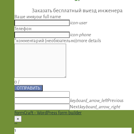
Заказать бесплатный выезд инженера
Ваше имя
your full name
icon-user
Телефон
icon-phone
*комментарий (необязательно)
more details
0
/
ОТПРАВИТЬ
keyboard_arrow_left
Previous
Next
keyboard_arrow_right
FormCraft - WordPress form builder
×
""
1