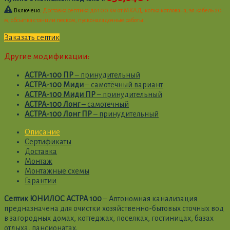
Включено:
Доставка септика до 100 км от МКАД, копка котлована, эл.кабель 20
м, обсыпка станции песком, пусконаладочные работы.
Заказать септик
Другие модификации:
АСТРА-100 ПР
– принудительный
АСТРА-100 Миди
– самотёчный вариант
АСТРА-100 Миди ПР
– принудительный
АСТРА-100 Лонг
– самотечный
АСТРА-100 Лонг ПР
– принудительный
Описание
Сертификаты
Доставка
Монтаж
Монтажные схемы
Гарантии
Септик ЮНИЛОС АСТРА 100
– Автономная канализация
предназначена для очистки хозяйственно-бытовых сточных вод
в загородных домах, коттеджах, поселках, гостиницах, базах
отдыха, пансионатах.