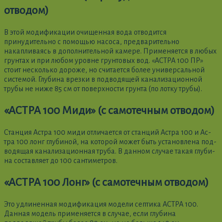
отводом)
В этой модификации очищенная вода отводится
принудительно с помощью насоса, предварительно
накапливаясь в дополнительной камере. Применяется в любых
грунтах и при любом уровне грунтовых вод. «АСТРА 100 ПР»
стоит несколько дороже, но считается более универсальной
системой. Глубина врезки в подводящей канализационной
трубы не ниже 85 см от поверхности грунта (по лотку трубы).
«АСТРА 100 Миди» (с самотечным отводом)
Стан­ция Ас­тра 100 ми­ди от­ли­ча­ет­ся от стан­ций Ас­тра 100 и Ас­
тра 100 лонг глу­би­ной, на ко­то­рой мо­жет быть ус­та­нов­ле­на под­
во­дя­щая ка­на­ли­за­ци­он­ная тру­ба. В дан­ном слу­чае та­кая глу­би­
на сос­тав­ля­ет до 100 сан­ти­мет­ров.
«АСТРА 100 Лонг» (с самотечным отводом)
Это удлиненная модификация модели септика АСТРА 100.
Данная модель применяется в случае, если глубина