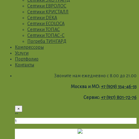
Септики ЭКО ГРАНД
Септики ЕВРОЛОС
Септики КРИСТАЛЛ
Септики DEKA
Септики ECOLOCA
Септики ТОПАС
Септики ТОПАС-С
Погреба ТИНГАРД
Компрессоры
Услуги
Портфолио
Контакты
Звоните нам ежедневно с 8.00 до 21.00
Москва и МО:
+7 (909) 334-46-33
Сервис:
+7 (937) 801-72-76
×
""
1