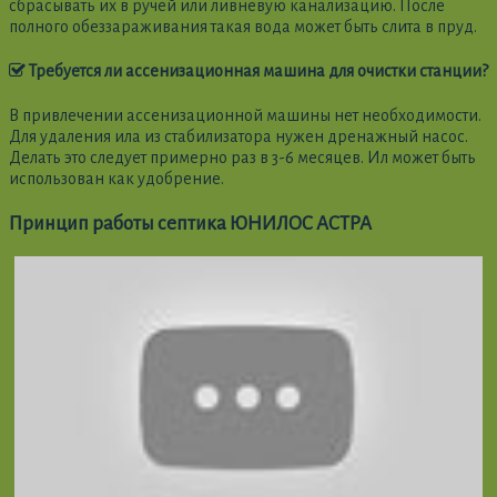
сбрасывать их в ручей или ливневую канализацию. После
полного обеззараживания такая вода может быть слита в пруд.
Требуется ли ассенизационная машина для очистки станции?
В привлечении ассенизационной машины нет необходимости.
Для удаления ила из стабилизатора нужен дренажный насос.
Делать это следует примерно раз в 3-6 месяцев. Ил может быть
использован как удобрение.
Принцип работы септика ЮНИЛОС АСТРА