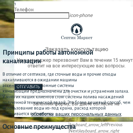
1
Телефон
icon-phone
Заказать консультацию
Принципы работы автономной
Наш менеджер перезвонит Вам в течении 15 минут
канализации
ответит на все интересующие вас вопросы.
В отличие от септиков, где сточные воды и прочие отходы
накапливаются в ожидании машины
ассенизатора, автономные системы
ОТПРАВИТЬ
канализации предназначены для очистки и устранения запаха.
У многих наших клиентов стоят системы полива насаждений
полученной технической водой. Это более дешевый способ, чем
Заполняя форму, Вы даёте согласие на
использование воды из-под крана, расход которой
оплачивается по счётчику.
обработку ваших персональных данных
.
keyboard_arrow_left
Previous
Основные преимущества
Next
keyboard_arrow_right