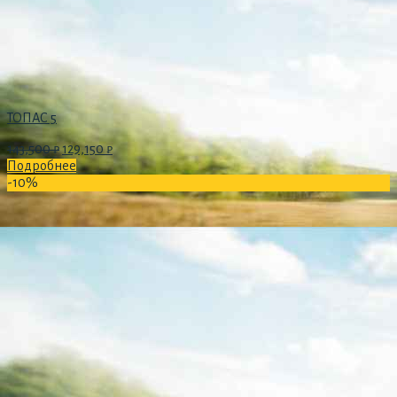
ТОПАС 5
143,500
₽
129,150
₽
Подробнее
-10%