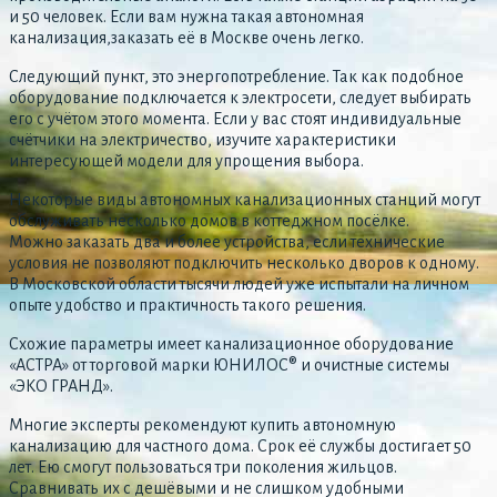
и 50 человек. Если вам нужна такая автономная
канализация,заказать её в Москве очень легко.
Следующий пункт, это энергопотребление. Так как подобное
оборудование подключается к электросети, следует выбирать
его с учётом этого момента. Если у вас стоят индивидуальные
счётчики на электричество, изучите характеристики
интересующей модели для упрощения выбора.
Некоторые виды автономных канализационных станций могут
обслуживать несколько домов в коттеджном посёлке.
Можно заказать два и более устройства, если технические
условия не позволяют подключить несколько дворов к одному.
В Московской области тысячи людей уже испытали на личном
опыте удобство и практичность такого решения.
Схожие параметры имеет канализационное оборудование
«АСТРА» от торговой марки ЮНИЛОС® и очистные системы
«ЭКО ГРАНД».
Многие эксперты рекомендуют купить автономную
канализацию для частного дома. Срок её службы достигает 50
лет. Ею смогут пользоваться три поколения жильцов.
Сравнивать их с дешёвыми и не слишком удобными