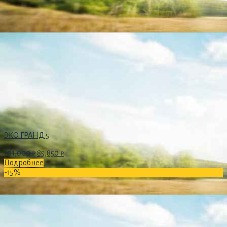
ЭКО ГРАНД 5
101,000
₽
85,850
₽
Подробнее
-15%