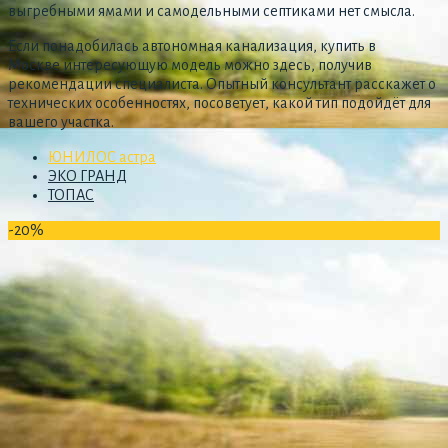
выгребными ямами и самодельными септиками нет смысла.
Если понадобилась автономная канализация, купить в
Москве интересующую модель можно здесь, получив
рекомендации специалиста. Опытный консультант расскажет о
технических особенностях, посоветует, какой тип подойдёт для
вашего участка.
ЮНИЛОС астра
ЭКО ГРАНД
ТОПАС
-20%