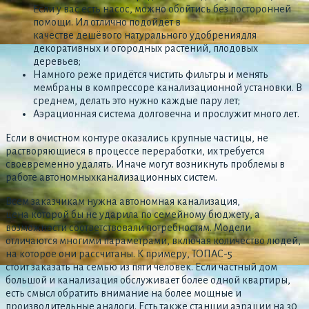
Если у вас есть насос, можно обойтись без посторонней
помощи. Ил отлично подойдёт в
качестве дешёвого натурального удобрениядля
декоративных и огородных растений, плодовых
деревьев;
Намного реже придётся чистить фильтры и менять
мембраны в компрессоре канализационной установки. В
среднем, делать это нужно каждые пару лет;
Аэрационная система долговечна и прослужит много лет.
Если в очистном контуре оказались крупные частицы, не
растворяющиеся в процессе переработки, их требуется
своевременно удалять. Иначе могут возникнуть проблемы в
работе автономныхканализационных систем.
Всем заказчикам нужна автономная канализация,
цена которой бы не ударила по семейному бюджету, а
возможности соответствовали потребностям. Модели
отличаются многими параметрами, включая количество людей,
на которое они рассчитаны. К примеру, ТОПАС-5
стоит заказать на семью из пяти человек. Если частный дом
большой и канализация обслуживает более одной квартиры,
есть смысл обратить внимание на более мощные и
производительные аналоги. Есть также станции аэрации на 30