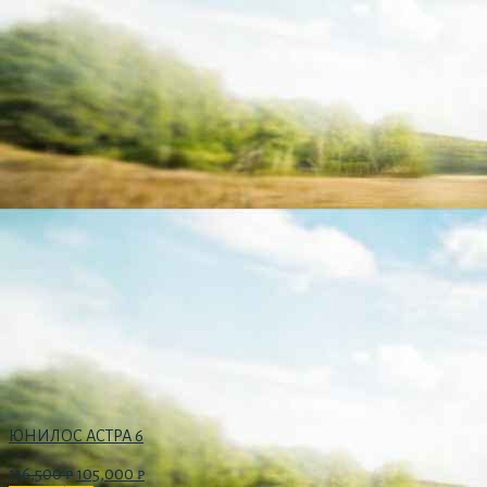
ЮНИЛОС АСТРА 6
116,500
₽
105,000
₽