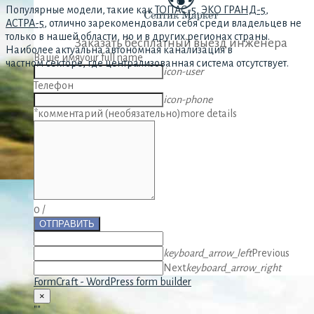
Популярные модели, такие как
ТОПАС-5
,
ЭКО ГРАНД-5
,
АСТРА-5
, отлично зарекомендовали себя среди владельцев не
только в нашей области, но и в других регионах страны.
Заказать бесплатный выезд инженера
Наиболее актуальна автономная канализация в
Ваше имя
your full name
частном секторе, где централизованная система отсутствует.
icon-user
Телефон
icon-phone
*комментарий (необязательно)
more details
0
/
ОТПРАВИТЬ
keyboard_arrow_left
Previous
Next
keyboard_arrow_right
FormCraft - WordPress form builder
×
""