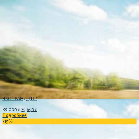
ЭКО ГРАНД 3 ПР
89,000
₽
75,650
₽
Подробнее
-15%