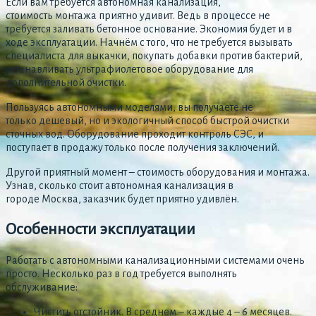
Если вам требуется автономная канализация,
стоимость монтажа приятно удивит. Ведь в процессе не
требуется заливать бетонное основание. Экономия будет и в
ходе эксплуатации. Начнём с того, что не требуется вызывать
специалиста для выкачки, покупать добавки против бактерий,
устанавливать ультрафиолетовое оборудование для
дополнительной очистки.
Пользуясь автономными моделями, вы получаете не
только дешевый, но и экологичный способ быстрой очистки
сточных вод. Оборудование проходит контроль СЭС, и
поступает в продажу только после получения заключений.
Другой приятный момент – стоимость оборудования и монтажа.
Узнав, сколько стоит автономная канализация в
городе Москва, заказчик будет приятно удивлён.
Особенности эксплуатации
Работать с автономными канализационными системами очень
просто. Несколько раз в год требуется выполнять
обслуживание:
Чистить отстойник. В среднем – каждые 4 – 6 месяцев.