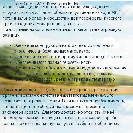
FormCraft - WordPress form builder
Даже самая дешевая автономная канализация, какую
можно заказать для дома обеспечит удаление из воды 98%
потенциально опасных веществ и примесей органического
происхождения. Если раньше у вас был
стандартный накопительный аналог, вы ощутите огромную
разницу.
Элементы конструкции изготовлены из прочных и
экологически безопасных материалов;
Изделие долговечно, и прослужит не одно десятилетие;
Обеспечивается полная герметичность;
В условиях российского климата недорогая автономная
канализация вполне надёжна, легко выдерживая
испытание холодом, резкие перепады температур.
Последний нюанс следует уточнить. Процесс разложения
органики связан с естественным тепловыделением. Это
позволяет прогревать стенки. Если возникает необходимость,
канализационное оборудование можно временно
законсервировать. Для этого достаточно откачать из неё
некоторое количество воды и выключить компрессор. Как
только стоки вновь начнут поступать, работа возобновится.