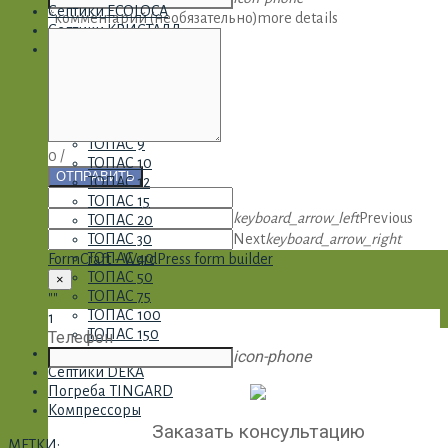
Септики ECOLOCA
*комментарий (необязательно)
more details
Септики КРИСТАЛЛ
Септики ТОПАС
ТОПАС 4
ТОПАС 5
ТОПАС 6
ТОПАС 8
ТОПАС 9
0
/
ТОПАС 10
ОТПРАВИТЬ
ТОПАС 12
ТОПАС 15
keyboard_arrow_left
Previous
ТОПАС 20
Next
keyboard_arrow_right
ТОПАС 30
ТОПАС 40
FormCraft - WordPress form builder
ТОПАС 50
×
ТОПАС 75
""
ТОПАС 100
1
ТОПАС 150
Телефон
Септики ТОПАС-С
icon-phone
Септики DEKA
Погреба TINGARD
Компрессоры
Заказать консультацию
МЕТКИ: