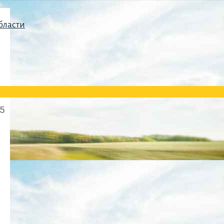
бласти
5