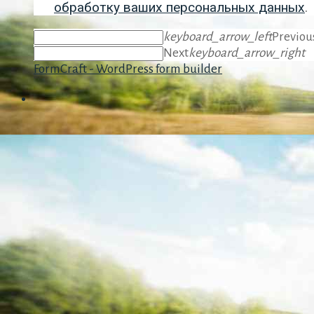
обработку ваших персональных данных
.
keyboard_arrow_left
Previou
Next
keyboard_arrow_right
FormCraft - WordPress form builder