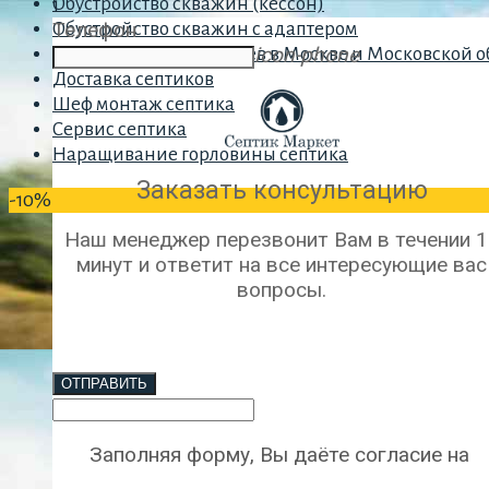
Обустройство скважин (кессон)
1
Телефон
Обустройство скважин с адаптером
icon-phone
Копка и чистка колодцев в Москве и Московской о
Доставка септиков
Шеф монтаж септика
Сервис септика
Наращивание горловины септика
Заказать консультацию
-10%
Наш менеджер перезвонит Вам в течении 1
минут и ответит на все интересующие вас
вопросы.
ОТПРАВИТЬ
Заполняя форму, Вы даёте согласие на