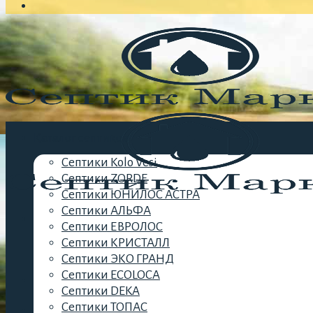
Каталог септиков
Септики Kolo Vesi
Септики ZORDE
Септики ЮНИЛОС АСТРА
Септики АЛЬФА
Септики ЕВРОЛОС
Септики КРИСТАЛЛ
Септики ЭКО ГРАНД
Септики ECOLOCA
Септики DEKA
Септики ТОПАС